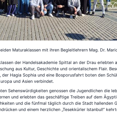
beiden Maturaklassen mit ihren Begleitlehrern Mag. Dr. Ma
lassen der Handelsakademie Spittal an der Drau erlebten au
chung aus Kultur, Geschichte und orientalischem Flair. B
 der Hagia Sophia und eine Bosporusfahrt boten den Schüler:
uropa und Asien verbindet.
nten Sehenswürdigkeiten genossen die Jugendlichen die le
ernen und erlebten das geschäftige Treiben auf dem Ägypti
ichkeiten und die fünfmal täglich durch die Stadt hallende
ndrücken und einem herzlichen „Tesekkürler Istanbul!“ kehr