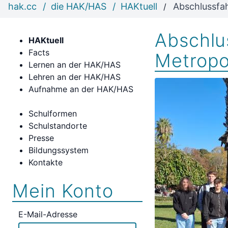
hak.cc
die HAK/HAS
HAKtuell
Abschlussfah
Abschlus
HAKtuell
Facts
Metropo
Lernen an der HAK/HAS
Lehren an der HAK/HAS
Aufnahme an der HAK/HAS
Schulformen
Schulstandorte
Presse
Bildungssystem
Kontakte
Mein Konto
E-Mail-Adresse