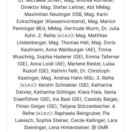
Dr. Michaela Scherr, Mag. Andrea Aufreiter,
Direktor Mag. Stefan Leitner, Abt MMag.
Maximilian Neulinger OSB, Mag. Karin
Eckschlager (Klassenvorstand), Mag. Marion
Penninger BEd, MMag. Gertrude Wurm, Dr. Julia
Kuhn. 2. Reihe (v.l.n.r.): Mag. Matthias
Lindenberger, Mag. Thomas Hell, Mag. Doris
Kaufmann, Anna Waldburger (AE), Timna
Wuschnig, Sophia Haderer (GE), Emma Taferner
(GE), Anna Loidl (AE), Marlene Rester, Luisa
Rudolf (GE), Kathrin Feßl, Dr. Christoph
Kastinger, Mag. Andrea Hahn MSc. 3. Reihe
(v.l.n.r.): Kerstin Schnabler (GE), Katharina
Deixler, Katharina Söllinger, Kiara Fiala, Xenia
Eisenführer (GE), Ina Baal (GE), Cassidy Baiger,
Finian Geiger (GE), Tatjana Stürzenbecher. 4.
Reihe (v.l.n.r.): Raphaela Reingruber, Pia
Lukesch, Sophia Steiner, Cecile Kallinger, Lara
Steininger, Lena Hintersteiner. @ GMR