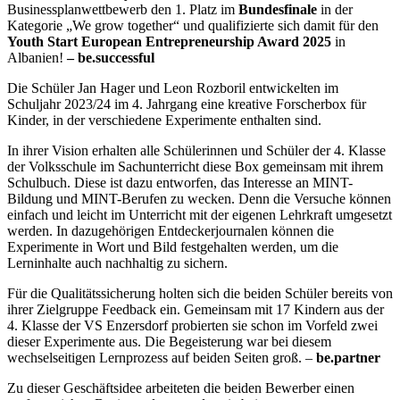
Businessplanwettbewerb den 1. Platz im
Bundesfinale
in der
Kategorie „We grow together“ und qualifizierte sich damit für den
Youth Start European Entrepreneurship Award 2025
in
Albanien!
– be.successful
Die Schüler Jan Hager und Leon Rozboril entwickelten im
Schuljahr 2023/24 im 4. Jahrgang eine kreative Forscherbox für
Kinder, in der verschiedene Experimente enthalten sind.
In ihrer Vision erhalten alle Schülerinnen und Schüler der 4. Klasse
der Volksschule im Sachunterricht diese Box gemeinsam mit ihrem
Schulbuch. Diese ist dazu entworfen, das Interesse an MINT-
Bildung und MINT-Berufen zu wecken. Denn die Versuche können
einfach und leicht im Unterricht mit der eigenen Lehrkraft umgesetzt
werden. In dazugehörigen Entdeckerjournalen können die
Experimente in Wort und Bild festgehalten werden, um die
Lerninhalte auch nachhaltig zu sichern.
Für die Qualitätssicherung holten sich die beiden Schüler bereits von
ihrer Zielgruppe Feedback ein. Gemeinsam mit 17 Kindern aus der
4. Klasse der VS Enzersdorf probierten sie schon im Vorfeld zwei
dieser Experimente aus. Die Begeisterung war bei diesem
wechselseitigen Lernprozess auf beiden Seiten groß. –
be.partner
Zu dieser Geschäftsidee arbeiteten die beiden Bewerber einen