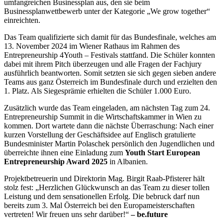
umfangreichen Businessplan aus, den sie beim
Businessplanwettbewerb unter der Kategorie „We grow together“
einreichten.
Das Team qualifizierte sich damit für das Bundesfinale, welches am
13. November 2024 im Wiener Rathaus im Rahmen des
Entrepreneurship 4Youth – Festivals stattfand. Die Schüler konnten
dabei mit ihrem Pitch überzeugen und alle Fragen der Fachjury
ausführlich beantworten. Somit setzten sie sich gegen sieben andere
Teams aus ganz Österreich im Bundesfinale durch und erzielten den
1. Platz. Als Siegesprämie erhielten die Schüler 1.000 Euro.
Zusätzlich wurde das Team eingeladen, am nächsten Tag zum 24.
Entrepreneurship Summit in die Wirtschaftskammer in Wien zu
kommen. Dort wartete dann die nächste Überraschung: Nach einer
kurzen Vorstellung der Geschäftsidee auf Englisch gratulierte
Bundesminister Martin Polaschek persönlich den Jugendlichen und
überreichte ihnen eine Einladung zum
Youth Start European
Entrepreneurship Award 2025
in Albanien.
Projektbetreuerin und Direktorin Mag. Birgit Raab-Pfisterer hält
stolz fest: „Herzlichen Glückwunsch an das Team zu dieser tollen
Leistung und dem sensationellen Erfolg. Die bebruck darf nun
bereits zum 3. Mal Österreich bei den Europameisterschaften
vertreten! Wir freuen uns sehr darüber!“
– be.future