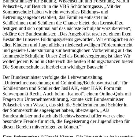
Bundesminister für Bildung, Wissenschaft und Forschung, Martin
Polaschek, auf Besuch in die VBS Schönborngasse. „Mit der
Sommerschule haben wir ein wertvolles Bildungs- und
Betreuungsangebot etabliert, das Familien entlastet und
Schülerinnen und Schülern die Chance bietet, den Lernstoff zu
festigen und sich optimal auf das nächste Schuljahr vorzubereiten“,
erklärte der Bundesminister. „Das Angebot ist rasch zu einem fixen
Bestandteil unseres Bildungssystems geworden. Wir ermöglichen so
allen Kindern und Jugendlichen niederschwelligen Förderunterricht
und gezielte Unterstützung zur bestmöglichen Vorbereitung auf das
kommende Schuljahr. Unser Ziel als Bundesregierung ist klar: Wir
wollen jedem Kind in Österreich die besten Bildungschancen bieten.
Die Sommerschule ist hierbei ein wichtiger Baustein.“
Der Bundesminister verfolgte die Lehrveranstaltung
„Unternehmensrechnung und Controlling/Betriebswirtschaft“ für
Schülerinnen und Schüler der JusHAK, einer HAK-Form mit
Schwerpunkt Recht. Auch beim „Kahoot“, einem Online-Quiz mit
Fragen zur Unternehmensführung, konnte sich Bundesminister
Polaschek vom Wissen, das sich die Schülerinnen und Schüler in
der Sommerschule angeeignet haben, überzeugen. „Als
Bundesminister und auch als Rechtswissenschaftler war es eine
besondere Freude für mich, die Begeisterung der Jugendlichen für
diesen Bereich mitverfolgen zu können.“