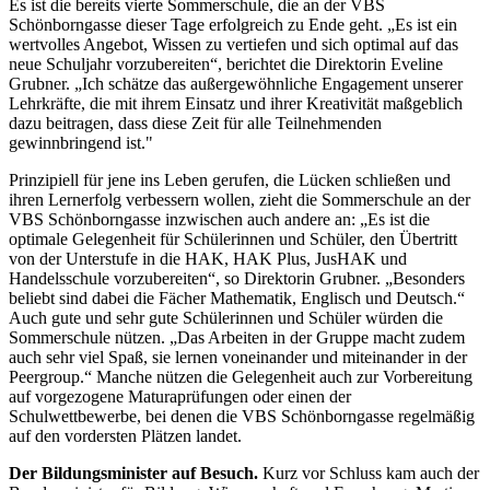
Es ist die bereits vierte Sommerschule, die an der VBS
Schönborngasse dieser Tage erfolgreich zu Ende geht. „Es ist ein
wertvolles Angebot, Wissen zu vertiefen und sich optimal auf das
neue Schuljahr vorzubereiten“, berichtet die Direktorin Eveline
Grubner. „Ich schätze das außergewöhnliche Engagement unserer
Lehrkräfte, die mit ihrem Einsatz und ihrer Kreativität maßgeblich
dazu beitragen, dass diese Zeit für alle Teilnehmenden
gewinnbringend ist."
Prinzipiell für jene ins Leben gerufen, die Lücken schließen und
ihren Lernerfolg verbessern wollen, zieht die Sommerschule an der
VBS Schönborngasse inzwischen auch andere an: „Es ist die
optimale Gelegenheit für Schülerinnen und Schüler, den Übertritt
von der Unterstufe in die HAK, HAK Plus, JusHAK und
Handelsschule vorzubereiten“, so Direktorin Grubner. „Besonders
beliebt sind dabei die Fächer Mathematik, Englisch und Deutsch.“
Auch gute und sehr gute Schülerinnen und Schüler würden die
Sommerschule nützen. „Das Arbeiten in der Gruppe macht zudem
auch sehr viel Spaß, sie lernen voneinander und miteinander in der
Peergroup.“ Manche nützen die Gelegenheit auch zur Vorbereitung
auf vorgezogene Maturaprüfungen oder einen der
Schulwettbewerbe, bei denen die VBS Schönborngasse regelmäßig
auf den vordersten Plätzen landet.
Der Bildungsminister auf Besuch.
Kurz vor Schluss kam auch der