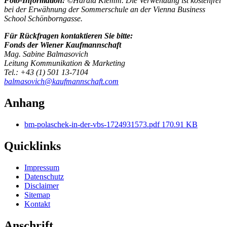
Foto-Information:
©Harald Klemm. Die Verwendung ist kostenfrei
bei der Erwähnung der Sommerschule an der Vienna Business
School Schönborngasse.
Für Rückfragen kontaktieren Sie bitte:
Fonds der Wiener Kaufmannschaft
Mag. Sabine Balmasovich
Leitung Kommunikation & Marketing
Tel.: +43 (1) 501 13-7104
balmasovich@kaufmannschaft.com
Anhang
bm-polaschek-in-der-vbs-1724931573.pdf
170.91 KB
Quicklinks
Impressum
Datenschutz
Disclaimer
Sitemap
Kontakt
Anschrift