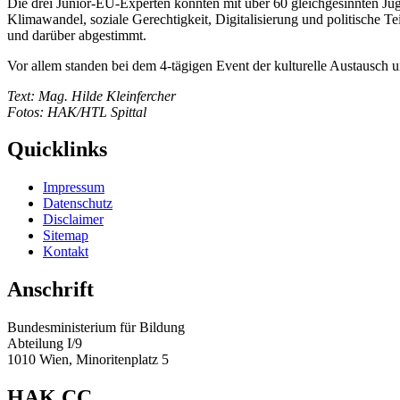
Die drei Junior-EU-Experten konnten mit über 60 gleichgesinnten Ju
Klimawandel, soziale Gerechtigkeit, Digitalisierung und politische T
und darüber abgestimmt.
Vor allem standen bei dem 4-tägigen Event der kulturelle Austausch 
Text: Mag. Hilde Kleinfercher
Fotos: HAK/HTL Spittal
Quicklinks
Impressum
Datenschutz
Disclaimer
Sitemap
Kontakt
Anschrift
Bundesministerium für Bildung
Abteilung I/9
1010 Wien, Minoritenplatz 5
HAK.CC