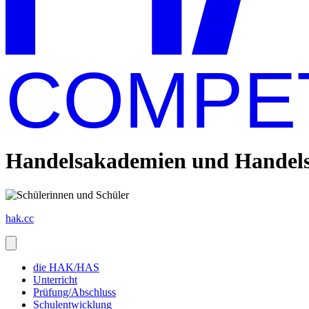
COMPE
Handelsakademien und Handelss
hak.cc
die HAK/HAS
Unterricht
Prüfung/Abschluss
Schulentwicklung