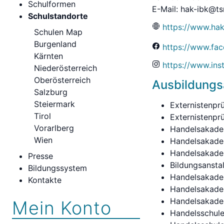
Schulformen
E-Mail:
hak-ibk@ts
Schulstandorte
https://www.hak
Schulen Map
Burgenland
https://www.fa
Kärnten
https://www.in
Niederösterreich
Oberösterreich
Ausbildung
Salzburg
Steiermark
Externistenpr
Tirol
Externistenpr
Vorarlberg
Handelsakade
Wien
Handelsakade
Handelsakadem
Presse
Bildungsanstal
Bildungssystem
Handelsakadem
Kontakte
Handelsakadem
Handelsakade
Mein Konto
Handelsschule