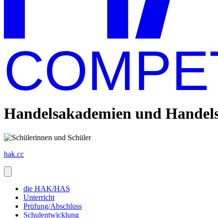
COMPE
Handelsakademien und Handelss
hak.cc
die HAK/HAS
Unterricht
Prüfung/Abschluss
Schulentwicklung