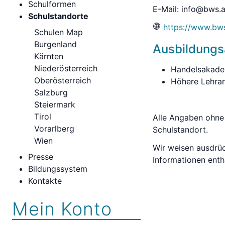
Schulformen
E-Mail:
info@bws.a
Schulstandorte
https://www.bws
Schulen Map
Burgenland
Ausbildung
Kärnten
Niederösterreich
Handelsakadem
Oberösterreich
Höhere Lehran
Salzburg
Steiermark
Tirol
Alle Angaben ohne 
Vorarlberg
Schulstandort.
Wien
Wir weisen ausdrück
Presse
Informationen enth
Bildungssystem
Kontakte
Mein Konto