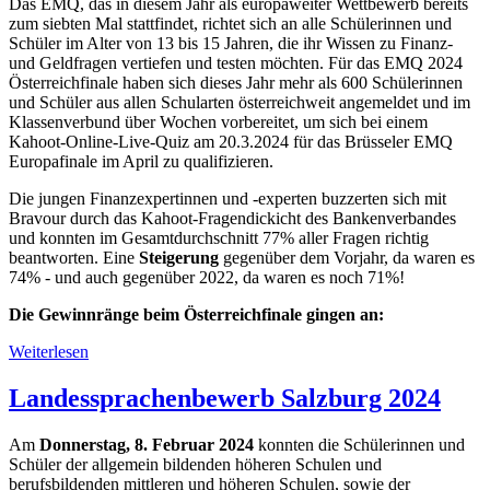
Das EMQ, das in diesem Jahr als europaweiter Wettbewerb bereits
zum siebten Mal stattfindet, richtet sich an alle Schülerinnen und
Schüler im Alter von 13 bis 15 Jahren, die ihr Wissen zu Finanz-
und Geldfragen vertiefen und testen möchten. Für das EMQ 2024
Österreichfinale haben sich dieses Jahr mehr als 600 Schülerinnen
und Schüler aus allen Schularten österreichweit angemeldet und im
Klassenverbund über Wochen vorbereitet, um sich bei einem
Kahoot-Online-Live-Quiz am 20.3.2024 für das Brüsseler EMQ
Europafinale im April zu qualifizieren.
Die jungen Finanzexpertinnen und -experten buzzerten sich mit
Bravour durch das Kahoot-Fragendickicht des Bankenverbandes
und konnten im Gesamtdurchschnitt 77% aller Fragen richtig
beantworten. Eine
Steigerung
gegenüber dem Vorjahr, da waren es
74% - und auch gegenüber 2022, da waren es noch 71%!
Die Gewinnränge beim Österreichfinale gingen an:
Weiterlesen
Landessprachenbewerb Salzburg 2024
Am
Donnerstag, 8. Februar 2024
konnten die Schülerinnen und
Schüler der allgemein bildenden höheren Schulen und
berufsbildenden mittleren und höheren Schulen, sowie der