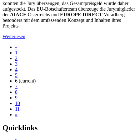
konnten die Jury überzeugen, das Gesamtpreisgeld wurde daher
aufgestockt. Das EU-Botschafterteam überzeuge die Jurymitglieder
der
AIACE
Österreichs und
EUROPE DIRECT
Vorarlberg
besonders mit dem umfassenden Konzept und Inhalten ihres
Projekts.
Weiterlesen
«
1
2
3
4
5
6
(current)
7
8
9
10
11
»
Quicklinks