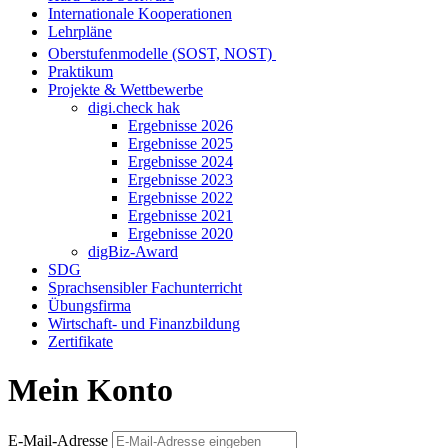
Internationale Kooperationen
Lehrpläne
Oberstufenmodelle (SOST, NOST)
Praktikum
Projekte & Wettbewerbe
digi.check hak
Ergebnisse 2026
Ergebnisse 2025
Ergebnisse 2024
Ergebnisse 2023
Ergebnisse 2022
Ergebnisse 2021
Ergebnisse 2020
digBiz-Award
SDG
Sprachsensibler Fachunterricht
Übungsfirma
Wirtschaft- und Finanzbildung
Zertifikate
Mein Konto
E-Mail-Adresse