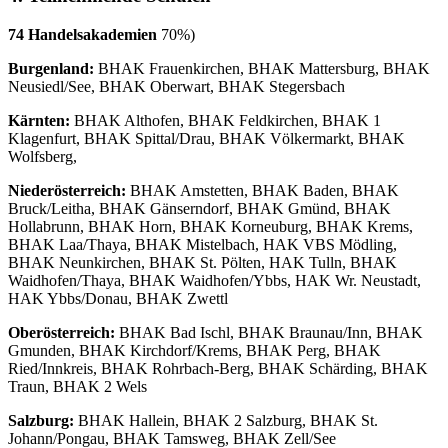
74 Handelsakademien
70%)
Burgenland:
BHAK Frauenkirchen, BHAK Mattersburg, BHAK
Neusiedl/See, BHAK Oberwart, BHAK Stegersbach
Kärnten:
BHAK Althofen, BHAK Feldkirchen, BHAK 1
Klagenfurt, BHAK Spittal/Drau, BHAK Völkermarkt, BHAK
Wolfsberg,
Niederösterreich:
BHAK Amstetten, BHAK Baden, BHAK
Bruck/Leitha, BHAK Gänserndorf, BHAK Gmünd, BHAK
Hollabrunn, BHAK Horn, BHAK Korneuburg, BHAK Krems,
BHAK Laa/Thaya, BHAK Mistelbach, HAK VBS Mödling,
BHAK Neunkirchen, BHAK St. Pölten, HAK Tulln, BHAK
Waidhofen/Thaya, BHAK Waidhofen/Ybbs, HAK Wr. Neustadt,
HAK Ybbs/Donau, BHAK Zwettl
Oberösterreich:
BHAK Bad Ischl, BHAK Braunau/Inn, BHAK
Gmunden, BHAK Kirchdorf/Krems, BHAK Perg, BHAK
Ried/Innkreis, BHAK Rohrbach-Berg, BHAK Schärding, BHAK
Traun, BHAK 2 Wels
Salzburg:
BHAK Hallein, BHAK 2 Salzburg, BHAK St.
Johann/Pongau, BHAK Tamsweg, BHAK Zell/See