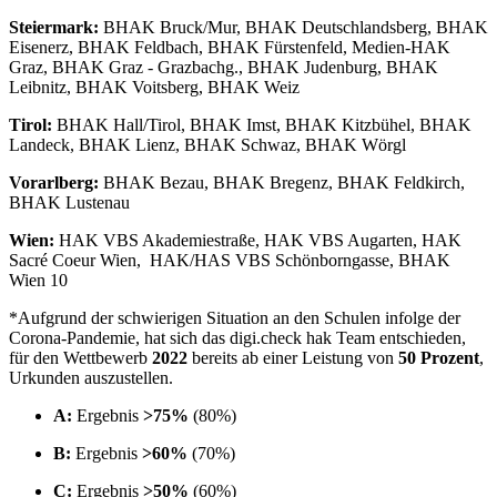
Steiermark:
BHAK Bruck/Mur, BHAK Deutschlandsberg, BHAK
Eisenerz, BHAK Feldbach, BHAK Fürstenfeld, Medien-HAK
Graz, BHAK Graz - Grazbachg., BHAK Judenburg, BHAK
Leibnitz, BHAK Voitsberg, BHAK Weiz
Tirol:
BHAK Hall/Tirol, BHAK Imst, BHAK Kitzbühel, BHAK
Landeck, BHAK Lienz, BHAK Schwaz, BHAK Wörgl
Vorarlberg:
BHAK Bezau, BHAK Bregenz, BHAK Feldkirch,
BHAK Lustenau
Wien:
HAK VBS Akademiestraße, HAK VBS Augarten, HAK
Sacré Coeur Wien, HAK/HAS VBS Schönborngasse, BHAK
Wien 10
*Aufgrund der schwierigen Situation an den Schulen infolge der
Corona-Pandemie, hat sich das digi.check hak Team entschieden,
für den Wettbewerb
2022
bereits ab einer Leistung von
50 Prozent
,
Urkunden auszustellen.
A:
Ergebnis
>75%
(80%)
B:
Ergebnis
>60%
(70%)
C:
Ergebnis
>50%
(60%)