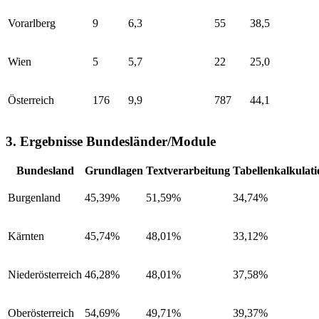
Vorarlberg
9
6,3
55
38,5
Wien
5
5,7
22
25,0
Österreich
176
9,9
787
44,1
3. Ergebnisse Bundesländer/Module
Bundesland
Grundlagen
Textverarbeitung
Tabellenkalkulat
Burgenland
45,39%
51,59%
34,74%
Kärnten
45,74%
48,01%
33,12%
Niederösterreich
46,28%
48,01%
37,58%
Oberösterreich
54,69%
49,71%
39,37%