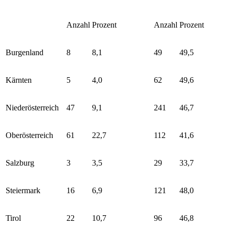
Anzahl
Prozent
Anzahl
Prozent
Burgenland
8
8,1
49
49,5
Kärnten
5
4,0
62
49,6
Niederösterreich
47
9,1
241
46,7
Oberösterreich
61
22,7
112
41,6
Salzburg
3
3,5
29
33,7
Steiermark
16
6,9
121
48,0
Tirol
22
10,7
96
46,8